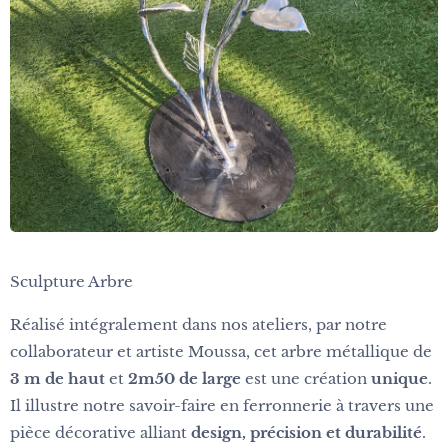
Sculpture Arbre
Réalisé intégralement dans nos ateliers, par notre
collaborateur et artiste Moussa, cet arbre métallique de
3 m de haut
et
2m50 de large
est une création
unique
.
Il illustre notre savoir-faire en ferronnerie à travers une
pièce décorative alliant
design, précision et durabilité
.